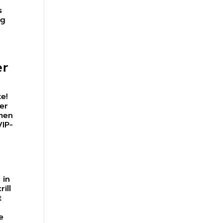
s
ng
e
er
e!
er
hmen
VIP-
 in
ill
t
e