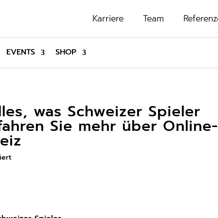
Karriere
Team
Referenz
EVENTS
SHOP
les, was Schweizer Spieler
fahren Sie mehr über Online
eiz
iert