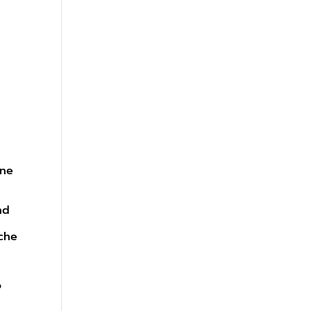
ine
nd
uche
?