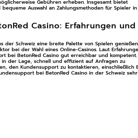
möglicherweise Gebühren erheben. Insgesamt bietet
d bequeme Auswahl an Zahlungsmethoden für Spieler in
tonRed Casino: Erfahrungen und
s der Schweiz eine breite Palette von Spielen genießen
ktor bei der Wahl eines Online-Casinos. Laut Erfahrung
t bei BetonRed Casino gut erreichbar und kompetent.
in der Lage, schnell und effizient auf Anfragen zu
en, den Kundensupport zu kontaktieren, einschließlich 
 Kundensupport bei BetonRed Casino in der Schweiz sehr