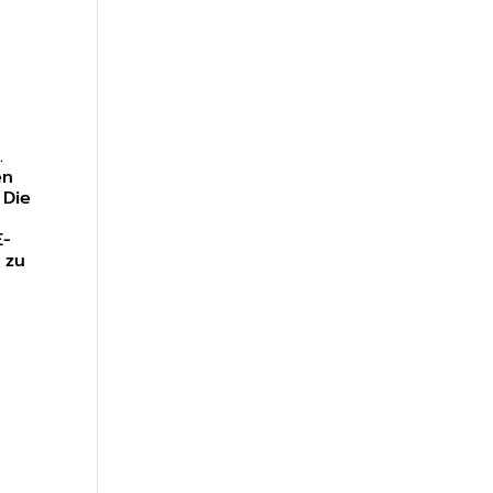
.
en
 Die
E-
 zu