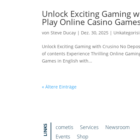
Unlock Exciting Gaming w
Play Online Casino Games i
von
Steve Ducay
|
Dez. 30, 2025
|
Unkategorisi
Unlock Exciting Gaming with Crusino No Deposi
of contents Experience Thrilling Online Gamin
Games in English with...
« Ältere Einträge
cometis
Services
Newsroom
Events
Shop