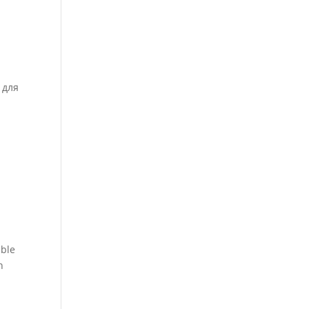
 для
able
n