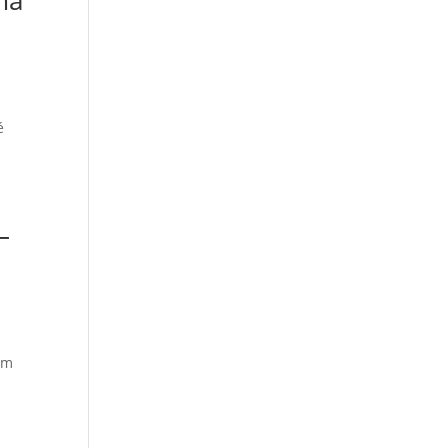
é
–
em