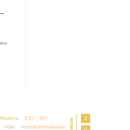
 –
able
 Relations
ESG
IPO
M&A
Krisenkommunikation