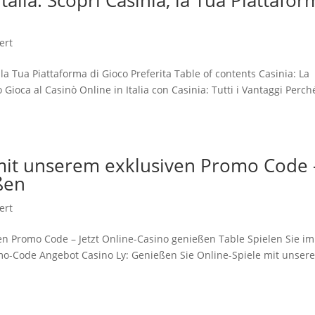
ert
, la Tua Piattaforma di Gioco Preferita Table of contents Casinia: La
Gioca al Casinò Online in Italia con Casinia: Tutti i Vantaggi Perch
 mit unserem exklusiven Promo Code 
ßen
ert
en Promo Code – Jetzt Online-Casino genießen Table Spielen Sie im
omo-Code Angebot Casino Ly: Genießen Sie Online-Spiele mit unser