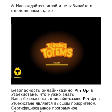
8. Наслаждайтесь игрой и не забывайте о
ответственном ставке.
Безопасность онлайн-казино Pin Up в
Узбекистане: что нужно знать
Ваша безопасность в онлайн-казино Pin Up в
Узбекистане является высшим приоритетом.
Сертифицированное программное