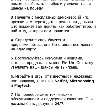
поможет избежать ошибок и увеличит ваши
шансы на победу.
3. Начните с бесплатных демо-версий игр,
прежде чем переходить к реальным деньгам.
Это поможет вам понять, как работает игра, и
найти ту, которая вам нравится.
4. Определите свой бюджет и
придерживайтесь его. Не ставьте все деньги
на одну карту.
5. Воспользуйтесь бонусами и акциями,
которые предлагает казино Pin Up. Они могут
увеличить ваши шансы на выигрыш.
6. Играйте в игры от известных и надежных
поставщиков, таких как NetEnt, Microgaming
и Playtech.
7. Не пренебрегайте техническим
обслуживанием и поддержкой клиентов. Они
должны быть доступны 24/7.