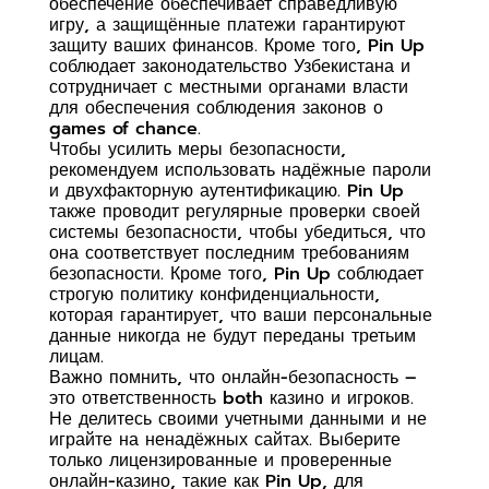
обеспечение обеспечивает справедливую
игру, а защищённые платежи гарантируют
защиту ваших финансов. Кроме того, Pin Up
соблюдает законодательство Узбекистана и
сотрудничает с местными органами власти
для обеспечения соблюдения законов о
games of chance.
Чтобы усилить меры безопасности,
рекомендуем использовать надёжные пароли
и двухфакторную аутентификацию. Pin Up
также проводит регулярные проверки своей
системы безопасности, чтобы убедиться, что
она соответствует последним требованиям
безопасности. Кроме того, Pin Up соблюдает
строгую политику конфиденциальности,
которая гарантирует, что ваши персональные
данные никогда не будут переданы третьим
лицам.
Важно помнить, что онлайн-безопасность –
это ответственность both казино и игроков.
Не делитесь своими учетными данными и не
играйте на ненадёжных сайтах. Выберите
только лицензированные и проверенные
онлайн-казино, такие как Pin Up, для