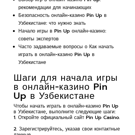
рекомендации для начинающих
Безопасность онлайн-казино Pin Up в
Узбекистане: что нужно знать
Начало игры в Pin Up онлайн-казино:
советы экспертов
Часто задаваемые вопросы о Как начать
играть в онлайн-казино Pin Up в
Узбекистане
Шаги для начала игры
в онлайн-казино Pin
Up в Узбекистане
Чтобы начать играть в онлайн-казино Pin Up
в Узбекистане, выполните следующие шаги:
1. Откройте официальный сайт Pin Up Casino.
2. Зарегистрируйтесь, указав свои контактные
данные.