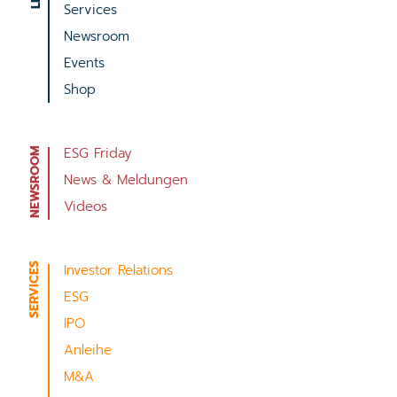
Services
Newsroom
Events
Shop
ESG Friday
News & Meldungen
Videos
Investor Relations
ESG
IPO
Anleihe
M&A