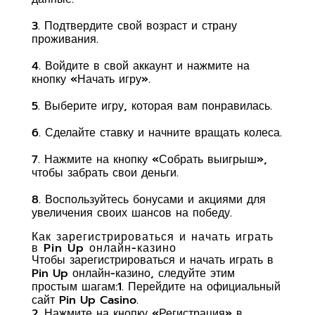
3. Подтвердите свой возраст и страну
проживания.
4. Войдите в свой аккаунт и нажмите на
кнопку «Начать игру».
5. Выберите игру, которая вам понравилась.
6. Сделайте ставку и начните вращать колеса.
7. Нажмите на кнопку «Собрать выигрыш»,
чтобы забрать свои деньги.
8. Воспользуйтесь бонусами и акциями для
увеличения своих шансов на победу.
Как зарегистрироваться и начать играть
в Pin Up онлайн-казино
Чтобы зарегистрироваться и начать играть в
Pin Up онлайн-казино, следуйте этим
простым шагам:1. Перейдите на официальный
сайт Pin Up Casino.
2. Нажмите на кнопку «Регистрация» в