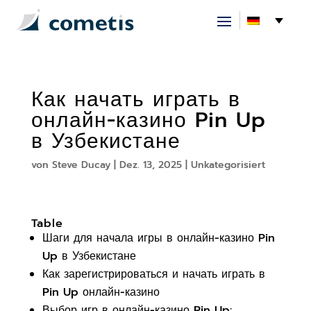
Как начать играть в
онлайн-казино Pin Up
в Узбекистане
von
Steve Ducay
|
Dez. 13, 2025
|
Unkategorisiert
Table
Шаги для начала игры в онлайн-казино Pin
Up в Узбекистане
Как зарегистрироваться и начать играть в
Pin Up онлайн-казино
Выбор игр в онлайн-казино Pin Up: