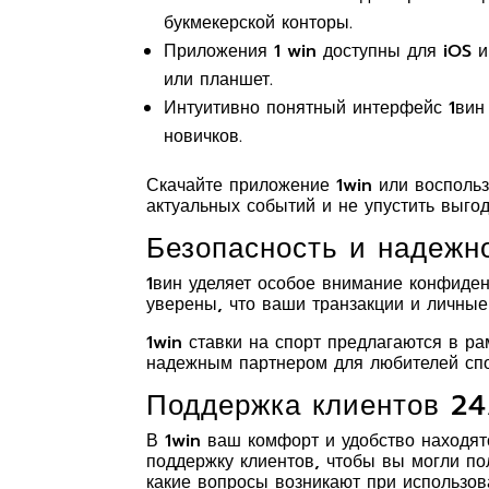
букмекерской конторы.
Приложения 1 win доступны для iOS и
или планшет.
Интуитивно понятный интерфейс 1вин
новичков.
Скачайте приложение 1win или воспольз
актуальных событий и не упустить выг
Безопасность и надежн
1вин уделяет особое внимание конфиден
уверены, что ваши транзакции и личные
1win ставки на спорт предлагаются в ра
надежным партнером для любителей спо
Поддержка клиентов 24
В 1win ваш комфорт и удобство находят
поддержку клиентов, чтобы вы могли по
какие вопросы возникают при использова