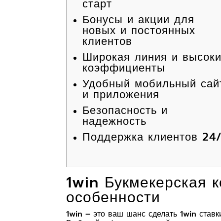
старт
Бонусы и акции для
новых и постоянных
клиентов
Широкая линия и высок
коэффициенты
Удобный мобильный сай
и приложения
Безопасность и
надежность
Поддержка клиентов 24
1win Букмекерская к
особенности
1win – это ваш шанс сделать 1win став