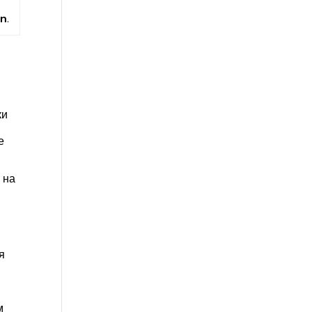
n.
ки
е
 на
я
м