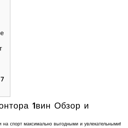
ие
т
/7
онтора 1вин Обзор и
ки на спорт максимально выгодными и увлекательными!