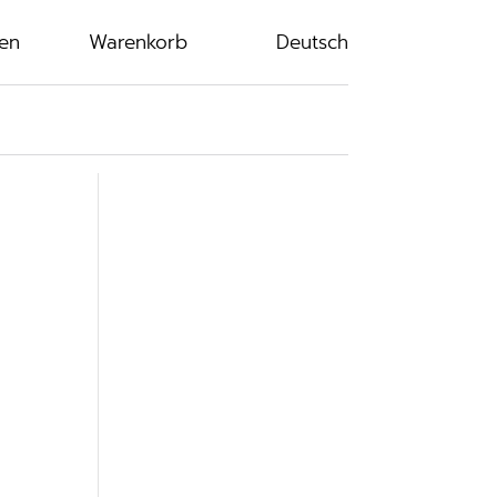
en
Warenkorb
Deutsch