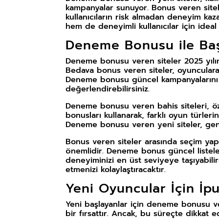
kampanyalar sunuyor. Bonus veren sitel
kullanıcıların risk almadan deneyim kaz
hem de deneyimli kullanıcılar için idea
Deneme Bonusu ile Başl
Deneme bonusu veren siteler 2025 yılında
Bedava bonus veren siteler, oyunculara 
Deneme bonusu güncel kampanyalarını ta
değerlendirebilirsiniz.
Deneme bonusu veren bahis siteleri, özel
bonusları kullanarak, farklı oyun türlerini
Deneme bonusu veren yeni siteler, genel
Bonus veren siteler arasında seçim yapa
önemlidir. Deneme bonus güncel listele
deneyiminizi en üst seviyeye taşıyabili
etmenizi kolaylaştıracaktır.
Yeni Oyuncular İçin İpu
Yeni başlayanlar için deneme bonusu v
bir fırsattır. Ancak, bu süreçte dikkat