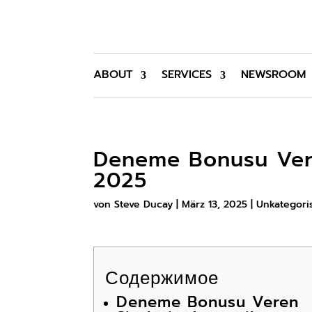
ABOUT
SERVICES
NEWSROOM
Deneme Bonusu Veren
2025
von
Steve Ducay
|
März 13, 2025
|
Unkategoris
Содержимое
Deneme Bonusu Veren