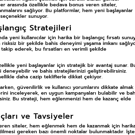
er arasında özellikle bedava bonus veren siteler,
anmalarını sağlıyor. Bu platformlar, hem yeni başlayanlar
l seçenekler sunuyor.
angıç Stratejileri
 yeni kullanıcılar için harika bir başlangıç fırsatı sunuy
risksiz bir şekilde bahis deneyimi yaşama imkanı sağlıyo
kip ederek, bu fırsatları en verimli şekilde
likle yeni başlayanlar için stratejik bir avantaj sunar. B
 deneyebilir ve bahis stratejilerinizi geliştirebilirsiniz.
likle daha cazip tekliflerle dikkat çekiyor.
rken, güvenilirlik ve kullanıcı yorumlarını dikkate almak
rini inceleyerek, en uygun kampanyaları bulabilir ve bah
rsiniz. Bu strateji, hem eğlenmenizi hem de kazanç elde
çları ve Tavsiyeler
eren siteler, hem eğlenmek hem de kazanmak için harik
 edilmesi gereken bazı önemli noktalar bulunmaktadır. İşte