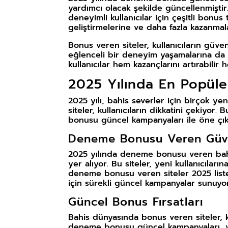
yardımcı olacak şekilde güncellenmişt
deneyimli kullanıcılar için çeşitli bonus t
geliştirmelerine ve daha fazla kazanmala
Bonus veren siteler, kullanıcıların güve
eğlenceli bir deneyim yaşamalarına da 
kullanıcılar hem kazançlarını artırabilir
2025 Yılında En Popüler
2025 yılı, bahis severler için birçok y
siteler, kullanıcıların dikkatini çekiyor
bonusu güncel kampanyaları ile öne çık
Deneme Bonusu Veren Güven
2025 yılında deneme bonusu veren bahis s
yer alıyor. Bu siteler, yeni kullanıcılar
deneme bonusu veren siteler 2025 listes
için sürekli güncel kampanyalar sunuyor
Güncel Bonus Fırsatları
Bahis dünyasında bonus veren siteler, ku
deneme bonusu güncel kampanyaları, yeni