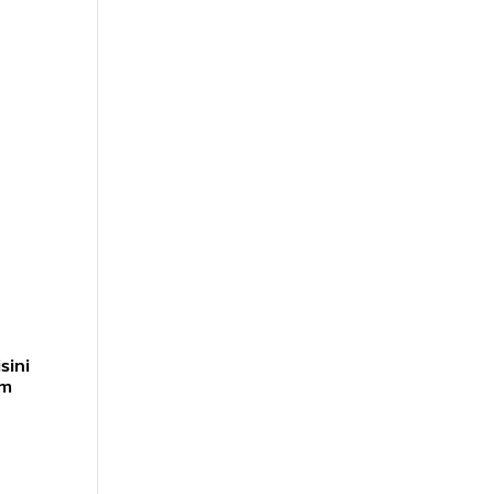
i
sini
im
,