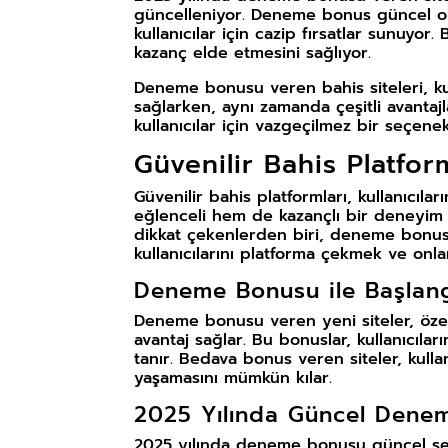
güncelleniyor. Deneme bonus güncel ol
kullanıcılar için cazip fırsatlar sunuyo
kazanç elde etmesini sağlıyor.
Deneme bonusu veren bahis siteleri, kull
sağlarken, aynı zamanda çeşitli avantajl
kullanıcılar için vazgeçilmez bir seçenek
Güvenilir Bahis Platfor
Güvenilir bahis platformları, kullanıcıl
eğlenceli hem de kazançlı bir deneyim su
dikkat çekenlerden biri, deneme bonus
kullanıcılarını platforma çekmek ve onla
Deneme Bonusu ile Başlang
Deneme bonusu veren yeni siteler, özel
avantaj sağlar. Bu bonuslar, kullanıcıları
tanır. Bedava bonus veren siteler, kull
yaşamasını mümkün kılar.
2025 Yılında Güncel Denem
2025 yılında deneme bonusu güncel seçe