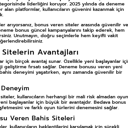
egorisinde liderliğini koruyor. 2025 yılında da deneme
 alan platformlar, kullanıcıların güvenini kazanmak için
k.
r arıyorsanız, bonus veren siteler arasında güvenilir v
z. Deneme bonus güncel kampanyalarını takip ederek, hem
siniz. Unutmayın, doğru seçimlerle hem keyifli vakit
ğerlendirebilirsiniz.
itelerin Avantajları
r için birçok avantaj sunar. Özellikle yeni başlayanlar iç
ji geliştirme fırsatı sağlar. Deneme bonusu veren yeni
lde bahis deneyimi yaşatırken, aynı zamanda güvenilir bir
z Deneyim
eler, kullanıcıların herhangi bir mali risk almadan oyun
yeni başlayanlar için büyük bir avantajdır. Bedava bonus
eşfetmesini ve farklı oyun türlerini denemesini sağlar.
u Veren Bahis Siteleri
, kullanıcıların beklentilerini karşılamak için sürekli