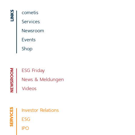
cometis
Services
Newsroom
Events
Shop
ESG Friday
News & Meldungen
Videos
Investor Relations
ESG
IPO