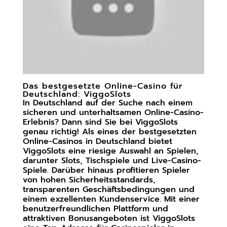
Das bestgesetzte Online-Casino für
Deutschland: ViggoSlots
In Deutschland auf der Suche nach einem
sicheren und unterhaltsamen Online-Casino-
Erlebnis? Dann sind Sie bei ViggoSlots
genau richtig! Als eines der bestgesetzten
Online-Casinos in Deutschland bietet
ViggoSlots eine riesige Auswahl an Spielen,
darunter Slots, Tischspiele und Live-Casino-
Spiele. Darüber hinaus profitieren Spieler
von hohen Sicherheitsstandards,
transparenten Geschäftsbedingungen und
einem exzellenten Kundenservice. Mit einer
benutzerfreundlichen Plattform und
attraktiven Bonusangeboten ist ViggoSlots