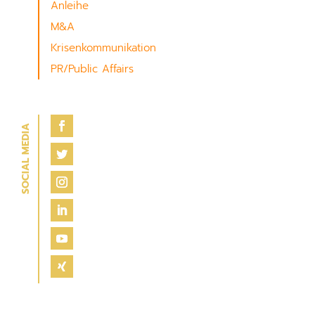
Anleihe
M&A
Krisenkommunikation
PR/Public Affairs