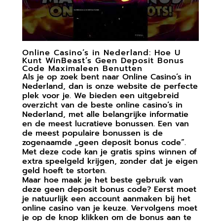
Online Casino’s in Nederland: Hoe U
Kunt WinBeast’s Geen Deposit Bonus
Code Maximaleen Benutten
Als je op zoek bent naar Online Casino’s in
Nederland, dan is onze website de perfecte
plek voor je. We bieden een uitgebreid
overzicht van de beste online casino’s in
Nederland, met alle belangrijke informatie
en de meest lucratieve bonussen. Een van
de meest populaire bonussen is de
zogenaamde „geen deposit bonus code“.
Met deze code kan je gratis spins winnen of
extra speelgeld krijgen, zonder dat je eigen
geld hoeft te storten.
Maar hoe maak je het beste gebruik van
deze geen deposit bonus code? Eerst moet
je natuurlijk een account aanmaken bij het
online casino van je keuze. Vervolgens moet
je op de knop klikken om de bonus aan te