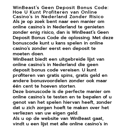
WinBeast’s Geen Deposit Bonus Code:
Hoe U Kunt Profiteren van Online
Casino’s in Nederland Zonder Risico
Als je op zoek bent naar een manier om
online casino’s in Nederland te genieten
zonder enig risico, dan is WinBeast’s Geen
Deposit Bonus Code de oplossing. Met deze
bonuscode kunt u kans spelen in online
casino’s zonder eerst een deposit te
moeten doen.
WinBeast biedt een uitgebreide lijst van
online casino’s in Nederland die geen
deposit bonus code vereisen. U kunt
profiteren van gratis spins, gratis geld en
andere bonusvoordelen zonder ook maar
één cent te hoeven storten.
Deze bonuscode is de perfecte manier om
online casino’s te testen en te bepalen of u
genot van het spelen hiervan heeft, zonder
dat u zich zorgen hoeft te maken over het
verliezen van uw eigen geld.
Als u op de website van WinBeast gaat,
vindt u een lijst met alle online casino’s in