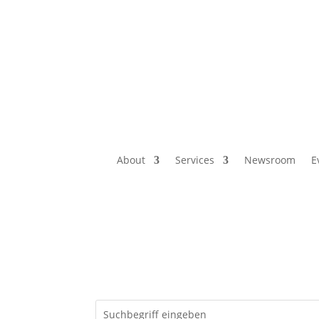
About
Services
Newsroom
E