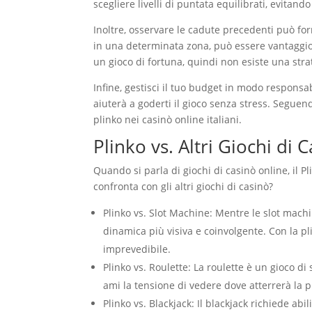
scegliere livelli di puntata equilibrati, evita
Inoltre, osservare le cadute precedenti può for
in una determinata zona, può essere vantaggios
un gioco di fortuna, quindi non esiste una strat
Infine, gestisci il tuo budget in modo responsa
aiuterà a goderti il gioco senza stress. Seguen
plinko nei casinò online italiani.
Plinko vs. Altri Giochi di 
Quando si parla di giochi di casinò online, il P
confronta con gli altri giochi di casinò?
Plinko vs. Slot Machine: Mentre le slot machi
dinamica più visiva e coinvolgente. Con la pli
imprevedibile.
Plinko vs. Roulette: La roulette è un gioco di
ami la tensione di vedere dove atterrerà la pli
Plinko vs. Blackjack: Il blackjack richiede abi