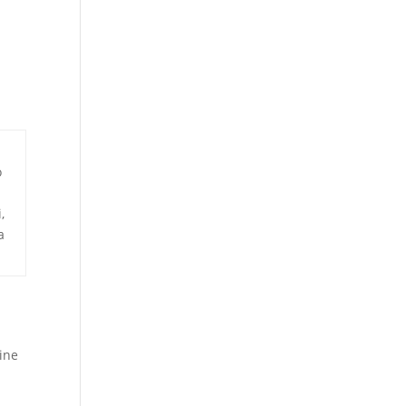
o
,
a
line