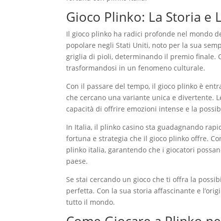
Gioco Plinko: La Storia e 
Il gioco plinko ha radici profonde nel mondo de
popolare negli Stati Uniti, noto per la sua sem
griglia di pioli, determinando il premio finale
trasformandosi in un fenomeno culturale.
Con il passare del tempo, il gioco plinko è ent
che cercano una variante unica e divertente. L
capacità di offrire emozioni intense e la possib
In Italia, il plinko casino sta guadagnando rap
fortuna e strategia che il gioco plinko offre. C
plinko italia, garantendo che i giocatori poss
paese.
Se stai cercando un gioco che ti offra la possibi
perfetta. Con la sua storia affascinante e l’orig
tutto il mondo.
Come Giocare a Plinko ne