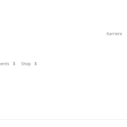
Karriere
vents
Shop