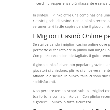
cerchi un’esperienza più rilassante e senza pre
In sintesi, il Plinko offre una combinazione uni
classici giochi di casinò. Con le plinko recensio
veramente, è facile capire perché il gioco plink
I Migliori Casinò Online p
Se stai cercando i migliori casinò online dove 
permette di far rotolare la plinko ball lungo un
Con plinko recensioni dettagliate, ti guideremo
Il gioco plinko è diventato popolare grazie alla
giocatori si chiedono: plinko si vince verament
affidabile e sicuro. In plinko italia, ci sono 
soddisfacenti.
Non perdere tempo, scopri subito i migliori cas
tua fortuna con la plinko ball. Con plinko recen
e goderti il plinko in tutta sicurezza.