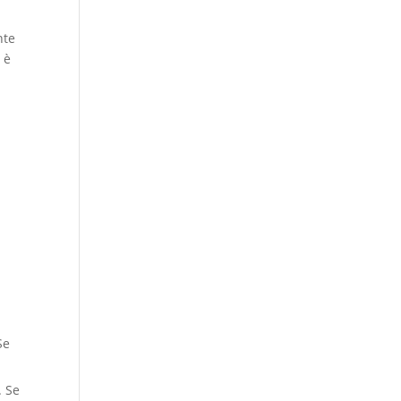
nte
 è
Se
. Se