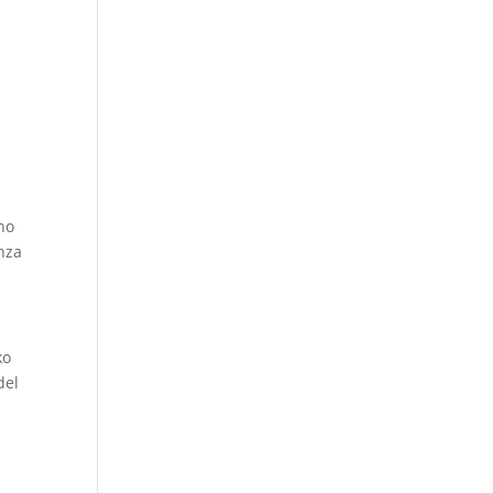
ano
enza
ko
del