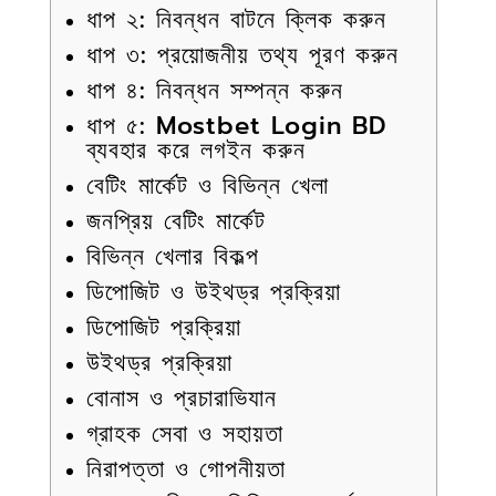
ধাপ ২: নিবন্ধন বাটনে ক্লিক করুন
ধাপ ৩: প্রয়োজনীয় তথ্য পূরণ করুন
ধাপ ৪: নিবন্ধন সম্পন্ন করুন
ধাপ ৫: Mostbet Login BD
ব্যবহার করে লগইন করুন
বেটিং মার্কেট ও বিভিন্ন খেলা
জনপ্রিয় বেটিং মার্কেট
বিভিন্ন খেলার বিকল্প
ডিপোজিট ও উইথড্র প্রক্রিয়া
ডিপোজিট প্রক্রিয়া
উইথড্র প্রক্রিয়া
বোনাস ও প্রচারাভিযান
গ্রাহক সেবা ও সহায়তা
নিরাপত্তা ও গোপনীয়তা