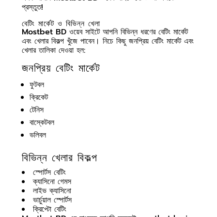
প্রস্তুত!
বেটিং মার্কেট ও বিভিন্ন খেলা
Mostbet BD ওয়েব সাইটে আপনি বিভিন্ন ধরণের বেটিং মার্কেট
এবং খেলার বিকল্প খুঁজে পাবেন। নিচে কিছু জনপ্রিয় বেটিং মার্কেট এবং
খেলার তালিকা দেওয়া হল:
জনপ্রিয় বেটিং মার্কেট
ফুটবল
ক্রিকেট
টেনিস
বাস্কেটবল
ভলিবল
বিভিন্ন খেলার বিকল্প
স্পোর্টস বেটিং
ক্যাসিনো গেমস
লাইভ ক্যাসিনো
ভার্চুয়াল স্পোর্টস
ক্রিপ্টো বেটিং