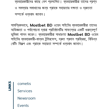
ব্যবহারকারীদের কাছে বেশ প্রশংসিত। ব্যবহারকারীরা তাদের প্রশ্ন
ও সমস্যার সমাধানের জন্য গ্রাহক সহায়তার দক্ষতা ও দ্রুততা
সম্পর্কে ধন্যবাদ জানান।
সামগ্রিকভাবে, Mostbet BD ওয়েব সাইটের ব্যবহারকারীরা তাদের
অভিজ্ঞতা ও পর্যালোচনা দ্বারা প্রতিষ্ঠানটির সাফল্যের একটি গুরুত্বপূর্ণ
ভূমিকা পালন করেন। ব্যবহারকারীরা সাধারণত Mostbet BD ওয়েব
সাইটের ব্যবহারকারী-বান্ধব ইন্টারফেস, দ্রুত প্রদান প্রক্রিয়া, বিভিন্ন
বেটিং বিকল্প এবং গ্রাহক সহায়তা সম্পর্কে ধন্যবাদ জানান।
cometis
Services
Newsroom
Events