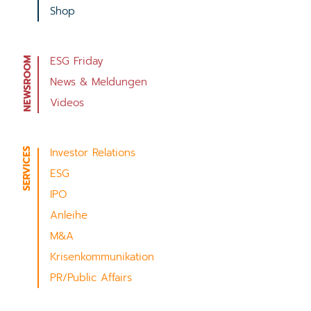
Shop
ESG Friday
News & Meldungen
Videos
Investor Relations
ESG
IPO
Anleihe
M&A
Krisenkommunikation
PR/Public Affairs