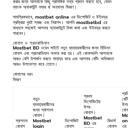
করার জন্য আপনাকে কিছু প্রাসঙ্গিক তথ্য প্রদান করতে হবে, যেমন
ব্যাংক অ্যাকাউন্ট নম্বর বা অন্যান্য বিবরণ।
সামগ্রিকভাবে, mostbet online এর ডিপোজিট ও উইথড্র
প্রক্রিয়া খুবই স্বচ্ছ এবং নিরাপদ। আপনি mostbetbd এর
মাধ্যমে সহজেই আপনার অ্যাকাউন্টে টাকা জমা এবং উইথড্র করতে
পারবেন।
বোনাস ও প্রচারাভিযান
Mostbet BD ওয়েব সাইটে নতুন ব্যবহারকারীদের জন্য বিভিন্ন
বোনাস এবং প্রচারাভিযান অফার করা হয়। এই বোনাসগুলি আপনাকে
আরও বেশি উপার্জন করতে সাহায্য করে এবং আপনার বেটিং অভিজ্ঞতা
আরও উপভোগ্য করে তোলে।
বোনাসের ধরন
বিবরণ
প্র
প্রথম
নতুন
বেট
ডিপোজিটের
ব্যবহারকারীদের
উপ
উপর
জন্য স্বাগতম
বো
বোনাস।
বোনাস।
Mo
Mostbet
স্বাগতম
Mostbet
ডিপোজিট
রিভার্স
on
BD এর
বোনাস
login
বোনাস
বোনাস
এর 