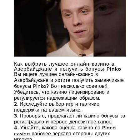
Как выбрать лучшее онлайн-казино в
Азербайджане и получить бонусы Pinko
Вы ищете лучшее онлайн-казино в
Азербайджане и хотите получить заманчивые
бонусы Pinko? Вот несколько советов:1.
Убедитесь, что казино лицензировано и
регулируется надлежащим образом.
2. Исследуйте выбор игр и наличие
поддержки на вашем языке.
3. Проверьте, предлагает ли казино бонусы за
регистрацию и первое депозитное взнос.
4. Узнайте, какова оценка казино со
Pinco
casino рабочее зеркало
стороны других
игроков.