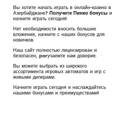
Вы хотите начать играть в онлайн-казино в
Азербайджане?
Получите Пинко бонусы
и
начните играть сегодня!
Нет необходимости вносить большие
вложения, начните с наших бонусов для
новичков.
Наш сайт полностью лицензирован и
безопасен, porучаемте нам доверие.
Вы можете выбрать из широкого
ассортимента игровых автоматов и игр с
живыми дилерами.
Начните играть сегодня и наслаждайтесь
нашими бонусами и преимуществами!