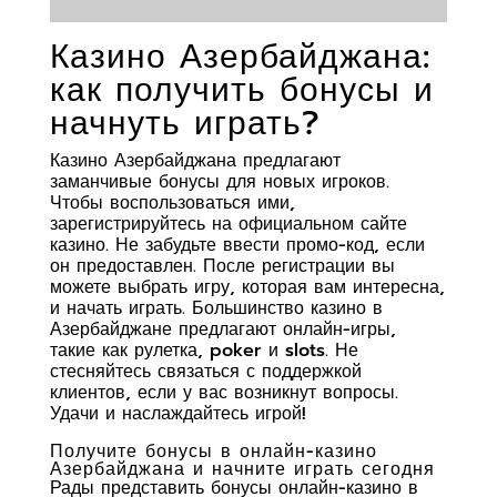
Казино Азербайджана:
как получить бонусы и
начнуть играть?
Казино Азербайджана предлагают
заманчивые бонусы для новых игроков.
Чтобы воспользоваться ими,
зарегистрируйтесь на официальном сайте
казино. Не забудьте ввести промо-код, если
он предоставлен. После регистрации вы
можете выбрать игру, которая вам интересна,
и начать играть. Большинство казино в
Азербайджане предлагают онлайн-игры,
такие как рулетка, poker и slots. Не
стесняйтесь связаться с поддержкой
клиентов, если у вас возникнут вопросы.
Удачи и наслаждайтесь игрой!
Получите бонусы в онлайн-казино
Азербайджана и начните играть сегодня
Рады представить бонусы онлайн-казино в