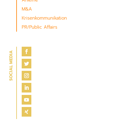
M&A
Krisenkommunikation
PR/Public Affairs