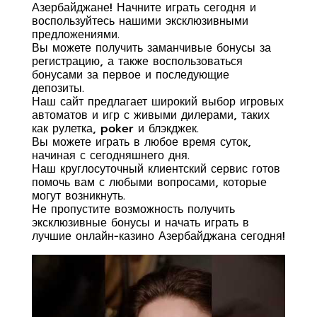
Азербайджане! Начните играть сегодня и
воспользуйтесь нашими эксклюзивными
предложениями.
Вы можете получить заманчивые бонусы за
регистрацию, а также воспользоваться
бонусами за первое и последующие
депозиты.
Наш сайт предлагает широкий выбор игровых
автоматов и игр с живыми дилерами, таких
как рулетка, poker и блэкджек.
Вы можете играть в любое время суток,
начиная с сегодняшнего дня.
Наш круглосуточный клиентский сервис готов
помочь вам с любыми вопросами, которые
могут возникнуть.
Не пропустите возможность получить
эксклюзивные бонусы и начать играть в
лучшие онлайн-казино Азербайджана сегодня!