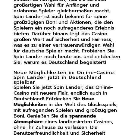
großartigen Wahl für Anfänger und
erfahrene Spieler gleichermaßen macht.
Spin Lander ist auch bekannt für seine
großzügigen Boni und Aktionen, die den
Spielern ein noch aufregenderes Erlebnis
bieten. Darüber hinaus legt das Casino
großen Wert auf Sicherheit und Fairness,
was es zu einer vertrauenswürdigen Wahl
für deutsche Spieler macht. Probieren Sie
Spin Lander noch heute aus und entdecken
Sie, warum es Deutschland begeistert!
Neue Möglichkeiten im Online-Casino:
Spin Lander jetzt in Deutschland
spielbar
Spielen Sie jetzt Spin Lander, das Online-
Casino mit neuem Flair, endlich auch in
Deutschland! Entdecken Sie
Neue
Möglichkeiten
in der Welt des Glücksspiels,
mit aufregenden Spielen und großzügigen
Boni. Genießen Sie die
spannende
Atmosphäre
eines landbasierten Casinos,
ohne Ihr Zuhause zu verlassen. Die
Benutzerfreundlichkeit und Sicherheit