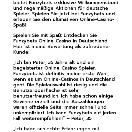
bietet Funzybets exklusive Willkommensboni
und regelmäßige Aktionen für deutsche
Spieler. Spielen Sie jetzt bei Funzybets und
erleben Sie den ultimativen Online-Casino-
Spaß!
Spielen Sie mit Spaß: Entdecken Sie
Funzybets Online-Casino in Deutschland.
Hier ist meine Bewertung als zufriedener
Kunde:
„Ich bin Peter, 35 Jahre alt und ein
begeisterter Online-Casino-Spieler.
Funzybets ist definitiv meine erste Wahl,
wenn es um Online-Casinos in Deutschland
geht. Die Spielauswahl ist riesig und die
Benutzeroberfläche ist sehr
benutzerfreundlich. Ich habe schon einige
Gewinne erzielt und die Auszahlungen
waren
offizielle Seite
immer schnell und
unkompliziert. Ich kann Funzybets auf jeden
Fall weiterempfehlen!“ – Peter, 35
„Ich habe schlechte Erfahrungen mit