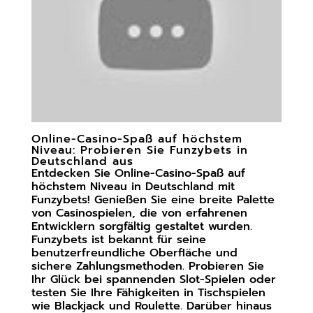
Online-Casino-Spaß auf höchstem
Niveau: Probieren Sie Funzybets in
Deutschland aus
Entdecken Sie Online-Casino-Spaß auf
höchstem Niveau in Deutschland mit
Funzybets! Genießen Sie eine breite Palette
von Casinospielen, die von erfahrenen
Entwicklern sorgfältig gestaltet wurden.
Funzybets ist bekannt für seine
benutzerfreundliche Oberfläche und
sichere Zahlungsmethoden. Probieren Sie
Ihr Glück bei spannenden Slot-Spielen oder
testen Sie Ihre Fähigkeiten in Tischspielen
wie Blackjack und Roulette. Darüber hinaus