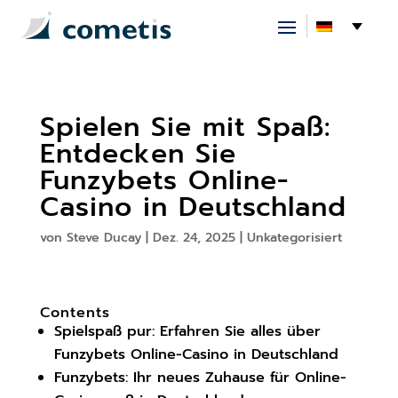
Spielen Sie mit Spaß:
Entdecken Sie
Funzybets Online-
Casino in Deutschland
von
Steve Ducay
|
Dez. 24, 2025
|
Unkategorisiert
Contents
Spielspaß pur: Erfahren Sie alles über
Funzybets Online-Casino in Deutschland
Funzybets: Ihr neues Zuhause für Online-