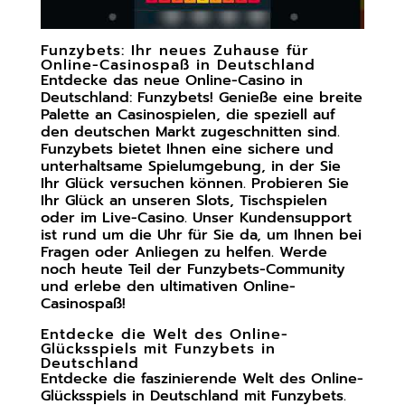
Funzybets: Ihr neues Zuhause für
Online-Casinospaß in Deutschland
Entdecke das neue Online-Casino in
Deutschland: Funzybets! Genieße eine breite
Palette an Casinospielen, die speziell auf
den deutschen Markt zugeschnitten sind.
Funzybets bietet Ihnen eine sichere und
unterhaltsame Spielumgebung, in der Sie
Ihr Glück versuchen können. Probieren Sie
Ihr Glück an unseren Slots, Tischspielen
oder im Live-Casino. Unser Kundensupport
ist rund um die Uhr für Sie da, um Ihnen bei
Fragen oder Anliegen zu helfen. Werde
noch heute Teil der Funzybets-Community
und erlebe den ultimativen Online-
Casinospaß!
Entdecke die Welt des Online-
Glücksspiels mit Funzybets in
Deutschland
Entdecke die faszinierende Welt des Online-
Glücksspiels in Deutschland mit Funzybets.