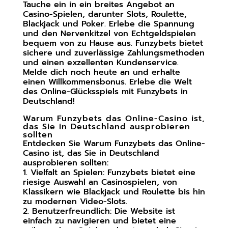
Tauche ein in ein breites Angebot an
Casino-Spielen, darunter Slots, Roulette,
Blackjack und Poker. Erlebe die Spannung
und den Nervenkitzel von Echtgeldspielen
bequem von zu Hause aus. Funzybets bietet
sichere und zuverlässige Zahlungsmethoden
und einen exzellenten Kundenservice.
Melde dich noch heute an und erhalte
einen Willkommensbonus. Erlebe die Welt
des Online-Glücksspiels mit Funzybets in
Deutschland!
Warum Funzybets das Online-Casino ist,
das Sie in Deutschland ausprobieren
sollten
Entdecken Sie Warum Funzybets das Online-
Casino ist, das Sie in Deutschland
ausprobieren sollten:
1. Vielfalt an Spielen: Funzybets bietet eine
riesige Auswahl an Casinospielen, von
Klassikern wie Blackjack und Roulette bis hin
zu modernen Video-Slots.
2. Benutzerfreundlich: Die Website ist
einfach zu navigieren und bietet eine