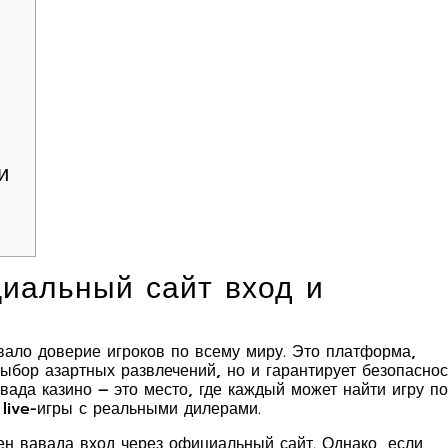
я
и
иальный сайт вход и
вало доверие игроков по всему миру. Это платформа,
ыбор азартных развлечений, но и гарантирует безопаснос
вада казино – это место, где каждый может найти игру п
и live-игры с реальными дилерами.
упен вавада вход через официальный сайт. Однако, если