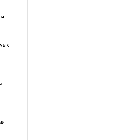
вы
амых
и
ми