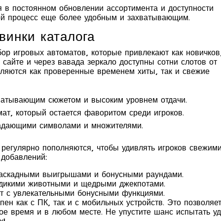
я в постоянном обновлении ассортимента и доступности
вой процесс еще более удобным и захватывающим.
винки каталога
ор игровых автоматов, которые привлекают как новичков
 сайте и через вавада зеркало доступны сотни слотов от
еляются как проверенные временем хиты, так и свежие
хватывающим сюжетом и высоким уровнем отдачи.
мат, который остается фаворитом среди игроков.
падающими символами и множителями.
 регулярно пополняются, чтобы удивлять игроков свежим
 добавлений:
каскадными выигрышами и бонусными раундами.
с дикими животными и щедрыми джекпотами.
т с увлекательными бонусными функциями.
пен как с ПК, так и с мобильных устройств. Это позволяе
е время и в любом месте. Не упустите шанс испытать уд