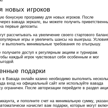
х!
я новых игроков
ую бонусную программу для новых игроков. После
через вавада зеркало, вы можете получить приветственн
 на первые депозиты.
гут рассчитывать на увеличение своего стартового баланс
популярные игры и увеличить шансы на выигрыш. Услови
ет и выполнить минимальные требования по отыгрышу.
е получаете доступ к регулярным акциям и турнирам.
тобы каждый игрок чувствовал себя особенным и мог
ыгодой.
венные подарки
в в Вавада онлайн казино необходимо выполнить несколь
ада вход на официальный сайт или используйте вавада
су ограничен. После авторизации перейдите в раздел акц
аккаунта, и пополните счет на минимальную сумму, указа
автоматически начислит вам подарки, которые могут вклю