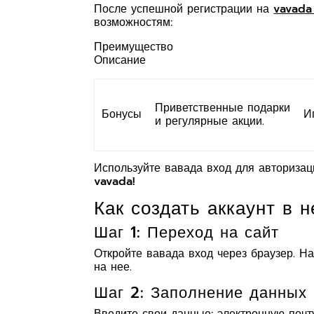
После успешной регистрации на
vavada
возможностям:
Преимущество
Описание
Приветственные подарки
Бонусы
И
и регулярные акции.
Используйте вавада вход для авториза
vavada!
Как создать аккаунт в н
Шаг 1: Переход на сайт
Откройте вавада вход через браузер. Н
на нее.
Шаг 2: Заполнение данных