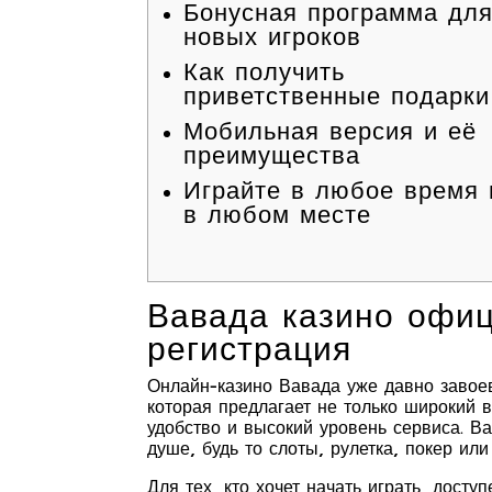
Бонусная программа дл
новых игроков
Как получить
приветственные подарки
Мобильная версия и её
преимущества
Играйте в любое время 
в любом месте
Вавада казино офиц
регистрация
Онлайн-казино Вавада уже давно завое
которая предлагает не только широкий в
удобство и высокий уровень сервиса. Ва
душе, будь то слоты, рулетка, покер ил
Для тех, кто хочет начать играть, дост